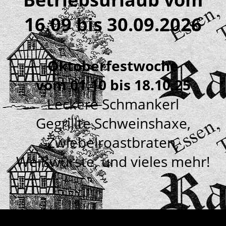
16.09 bis 30.09.2026
Oktoberfestwoche
vom 01.10 bis 18.10.25
Leckere Schmankerl
Gegrillte Schweinshaxe,
Zwiebelroastbraten,
Weißwürste, und vieles mehr!