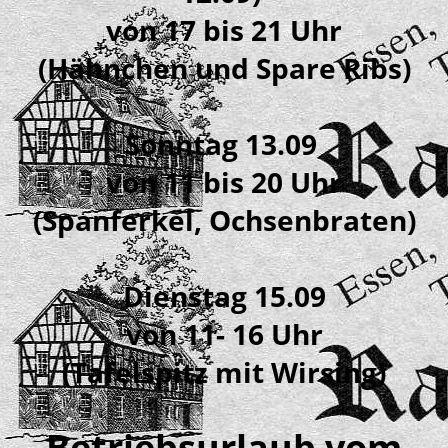
von 17 bis 21 Uhr
(Hähnchen und Spare Ribs)
Sonntag 13.09
von 11 bis 20 Uhr
(Spanferkel, Ochsenbraten)
Dienstag 15.09
von 11- 16 Uhr
(Tafelspitz mit Wirsing)
Betriebsurlaub vom